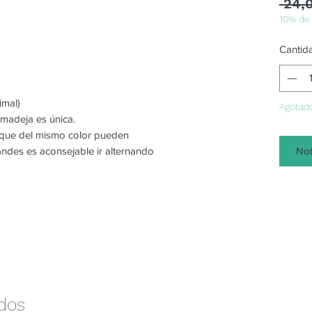
 24,
10% de
Cantid
imal)
Agotad
 madeja es única.
o que del mismo color pueden
Not
randes es aconsejable ir alternando
ados