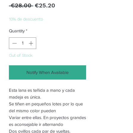
Regular
Sale
 €28.00 
€25.20
Price
Price
10% de descuento
Quantity
*
Out of Stock
Notify When Available
Esta lana es teñida a mano y cada
madeja es única.
Se tiñen en pequeños lotes por lo que
del mismo color pueden
Variar entre ellas. En proyectos grandes
es aconsejable ir alternando
Dos ovillos cada par de vueltas.