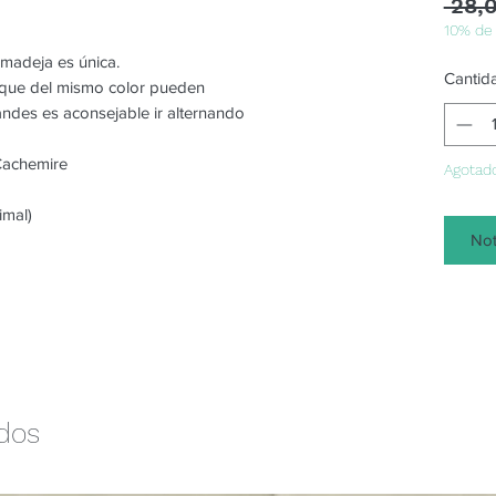
 28,
10% de
 madeja es única.
Cantid
o que del mismo color pueden
randes es aconsejable ir alternando
Cachemire
Agotad
imal)
Not
ados