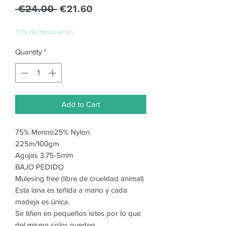
Regular
Sale
 €24.00 
€21.60
Price
Price
10% de descuento
Quantity
*
Add to Cart
75% Merino25% Nylon
225m/100gm
Agujas 3.75-5mm
BAJO PEDIDO
Mulesing free (libre de crueldad animal)
Esta lana es teñida a mano y cada
madeja es única.
Se tiñen en pequeños lotes por lo que
del mismo color pueden