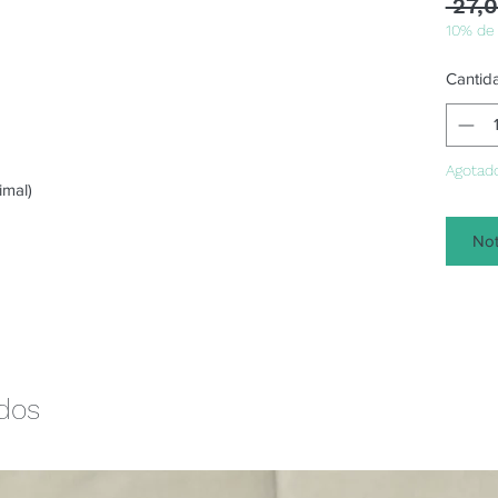
 27,
10% de
Cantid
Agotad
imal)
Not
ados