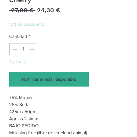
Precio
Precio
 27,00 € 
24,30 €
de
oferta
10% de descuento
Cantidad
*
Agotado
Notificar al estar disponible
75% Mohair
25% Seda
425m / 50gm
Agujas 2-4mm
BAJO PEDIDO
Mulesing free (libre de crueldad animal)