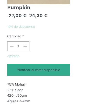
Pumpkin
Precio
Precio
 27,00 € 
24,30 €
de
oferta
10% de descuento
Cantidad
*
Agotado
Notificar al estar disponible
75% Mohair 

25% Seda

420m/50gm

Agujas 2-4mm
