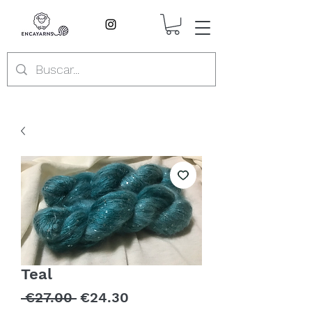
Teal
Regular
Sale
 €27.00 
€24.30