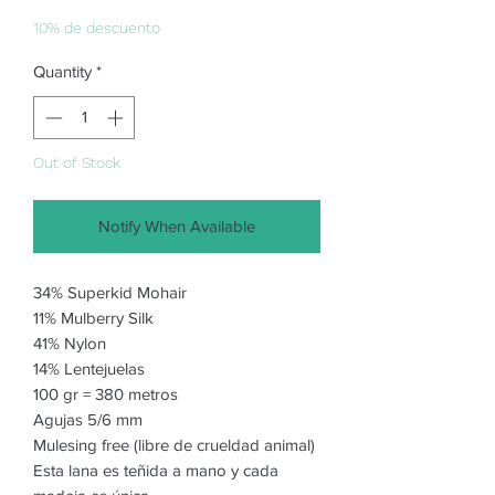
Price
Price
10% de descuento
Quantity
*
Out of Stock
Notify When Available
34% Superkid Mohair
11% Mulberry Silk
41% Nylon
14% Lentejuelas
100 gr = 380 metros
Agujas 5/6 mm
Mulesing free (libre de crueldad animal)
Esta lana es teñida a mano y cada