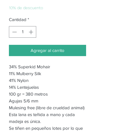
de
oferta
10% de descuento
Cantidad
*
Agregar al carrito
34% Superkid Mohair
11% Mulberry Silk
41% Nylon
14% Lentejuelas
100 gr = 380 metros
Agujas 5/6 mm
Mulesing free (libre de crueldad animal)
Esta lana es teñida a mano y cada
madeja es única.
Se tiñen en pequeños lotes por lo que