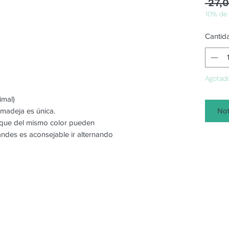
 27,
10% de
Cantid
Agotad
imal)
Not
 madeja es única.
o que del mismo color pueden
randes es aconsejable ir alternando