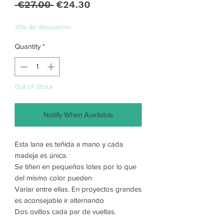
Regular
Sale
 €27.00 
€24.30
Price
Price
10% de descuento
Quantity
*
Out of Stock
Notify When Available
Esta lana es teñida a mano y cada
madeja es única.
Se tiñen en pequeños lotes por lo que
del mismo color pueden
Variar entre ellas. En proyectos grandes
es aconsejable ir alternando
Dos ovillos cada par de vueltas.