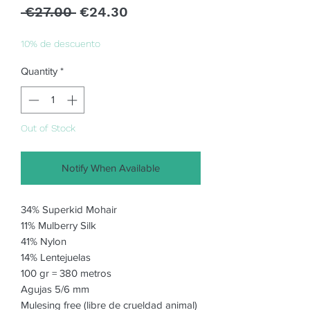
Regular
Sale
 €27.00 
€24.30
Price
Price
10% de descuento
Quantity
*
Out of Stock
Notify When Available
34% Superkid Mohair
11% Mulberry Silk
41% Nylon
14% Lentejuelas
100 gr = 380 metros
Agujas 5/6 mm
Mulesing free (libre de crueldad animal)