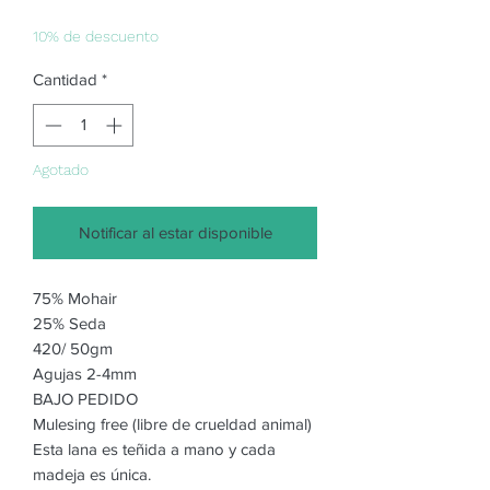
de
oferta
10% de descuento
Cantidad
*
Agotado
Notificar al estar disponible
75% Mohair
25% Seda
420/ 50gm
Agujas 2-4mm
BAJO PEDIDO
Mulesing free (libre de crueldad animal)
Esta lana es teñida a mano y cada
madeja es única.