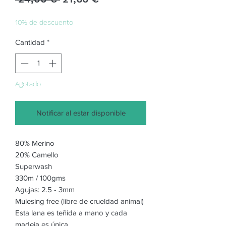
de
oferta
10% de descuento
Cantidad
*
Agotado
Notificar al estar disponible
80% Merino
20% Camello
Superwash
330m / 100gms
Agujas: 2.5 - 3mm
Mulesing free (libre de crueldad animal)
Esta lana es teñida a mano y cada
madeja es única.