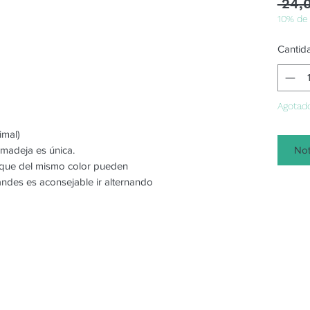
 24,
10% de
Cantid
Agotad
imal)
Not
 madeja es única.
o que del mismo color pueden
randes es aconsejable ir alternando