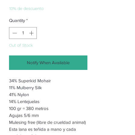
Price
Price
10% de descuento
Quantity
*
Out of Stock
Notify When Available
34% Superkid Mohair
11% Mulberry Silk
41% Nylon
14% Lentejuelas
100 gr = 380 metros
Agujas 5/6 mm
Mulesing free (libre de crueldad animal)
Esta lana es teñida a mano y cada