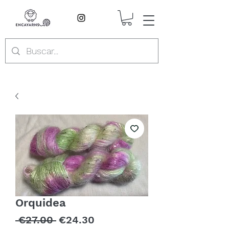
Orquidea
Regular
Sale
 €27.00 
€24.30