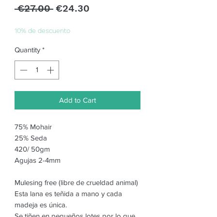
Regular
Sale
 €27.00 
€24.30
Price
Price
10% de descuento
Quantity
*
Add to Cart
75% Mohair
25% Seda
420/ 50gm
Agujas 2-4mm
Mulesing free (libre de crueldad animal)
Esta lana es teñida a mano y cada
madeja es única.
Se tiñen en pequeños lotes por lo que