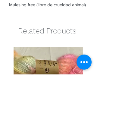
Mulesing free (libre de crueldad animal)
Related Products
Cotton candy
Naranja
Regular Price
Sale Price
Regular Price
€27.00
€24.30
€25.00