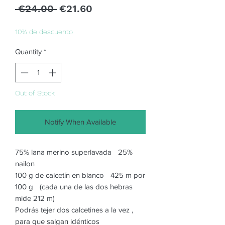
Regular
Sale
 €24.00 
€21.60
Price
Price
10% de descuento
Quantity
*
Out of Stock
Notify When Available
75% lana merino superlavada 25%
nailon
100 g de calcetín en blanco 425 m por
100 g (cada una de las dos hebras
mide 212 m)
Podrás tejer dos calcetines a la vez ,
para que salgan idénticos