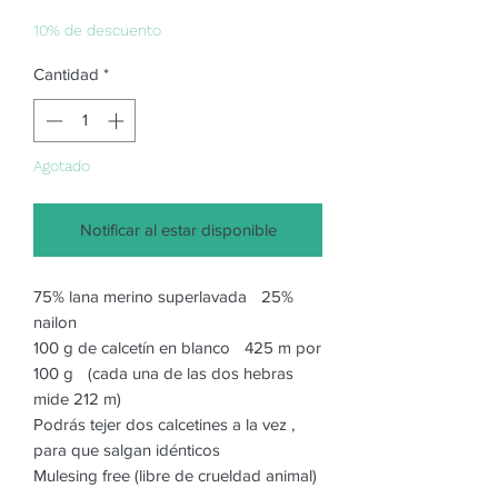
de
oferta
10% de descuento
Cantidad
*
Agotado
Notificar al estar disponible
75% lana merino superlavada 25%
nailon
100 g de calcetín en blanco 425 m por
100 g (cada una de las dos hebras
mide 212 m)
Podrás tejer dos calcetines a la vez ,
para que salgan idénticos
Mulesing free (libre de crueldad animal)