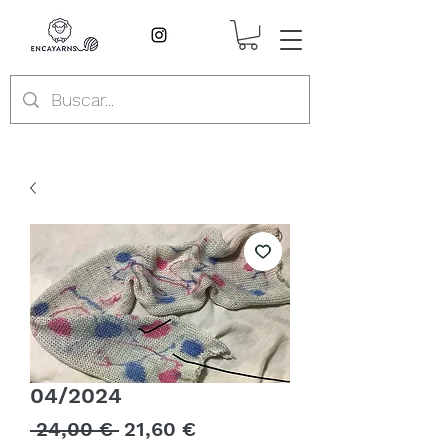
04/2024
Precio
Precio
 24,00 € 
21,60 €