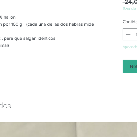
 24,
10% de
 nailon
Cantid
m por 100 g (cada una de las dos hebras mide
z , para que salgan idénticos
imal)
Agotad
Not
ados