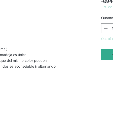
 €24
10% de
Quantit
Out of 
imal)
 madeja es única.
o que del mismo color pueden
randes es aconsejable ir alternando