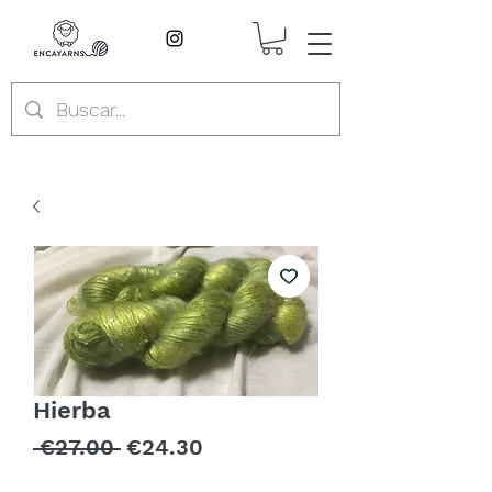
Hierba
Regular
Sale
 €27.00 
€24.30
Price
Price