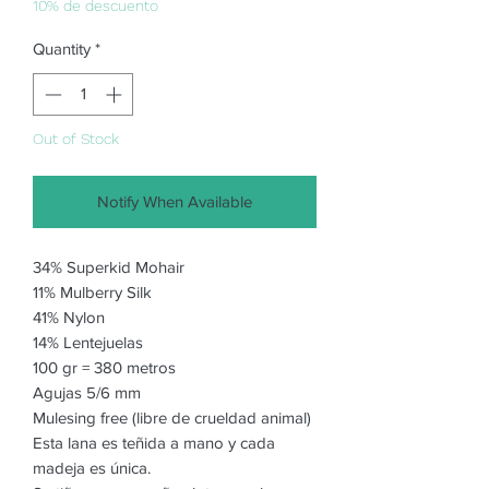
10% de descuento
Quantity
*
Out of Stock
Notify When Available
34% Superkid Mohair
11% Mulberry Silk
41% Nylon
14% Lentejuelas
100 gr = 380 metros
Agujas 5/6 mm
Mulesing free (libre de crueldad animal)
Esta lana es teñida a mano y cada
madeja es única.