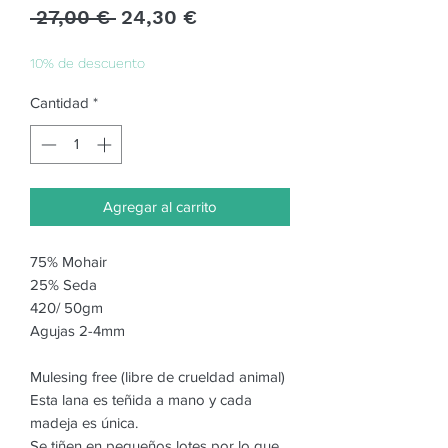
Precio
Precio
 27,00 € 
24,30 €
de
oferta
10% de descuento
Cantidad
*
Agregar al carrito
75% Mohair
25% Seda
420/ 50gm
Agujas 2-4mm
Mulesing free (libre de crueldad animal)
Esta lana es teñida a mano y cada
madeja es única.
Se tiñen en pequeños lotes por lo que