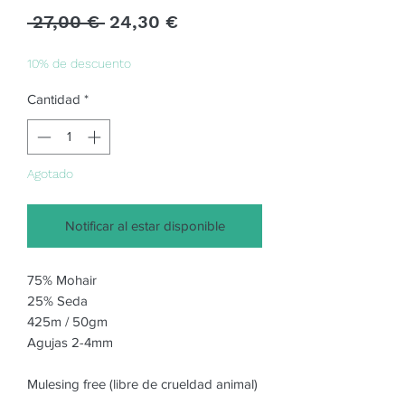
Precio
Precio
 27,00 € 
24,30 €
de
oferta
10% de descuento
Cantidad
*
Agotado
Notificar al estar disponible
75% Mohair
25% Seda
425m / 50gm
Agujas 2-4mm
Mulesing free (libre de crueldad animal)