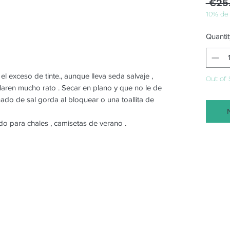
 €25
10% de
Quantit
 el exceso de tinte., aunque lleva seda salvaje ,
Out of 
claren mucho rato . Secar en plano y que no le de
ñado de sal gorda al bloquear o una toallita de
do para chales , camisetas de verano .