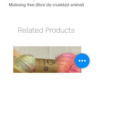
Mulesing free (libre de crueldad animal)
Related Products
Cotton candy
Naranja
Regular Price
Sale Price
Regular Price
€27.00
€24.30
€25.00