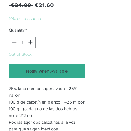
Regular
Sale
 €24.00 
€21.60
Price
Price
10% de descuento
Quantity
*
Out of Stock
Notify When Available
75% lana merino superlavada 25%
nailon
100 g de calcetín en blanco 425 m por
100 g (cada una de las dos hebras
mide 212 m)
Podrás tejer dos calcetines a la vez ,
para que salgan idénticos