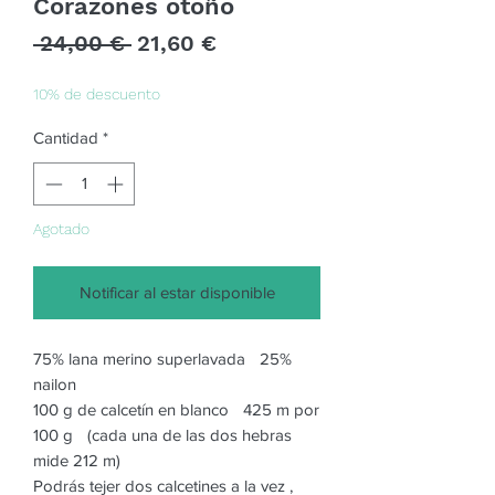
Corazones otoño
Precio
Precio
 24,00 € 
21,60 €
de
oferta
10% de descuento
Cantidad
*
Agotado
Notificar al estar disponible
75% lana merino superlavada 25%
nailon
100 g de calcetín en blanco 425 m por
100 g (cada una de las dos hebras
mide 212 m)
Podrás tejer dos calcetines a la vez ,