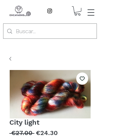
City light
Regular
Sale
 €27.00 
€24.30