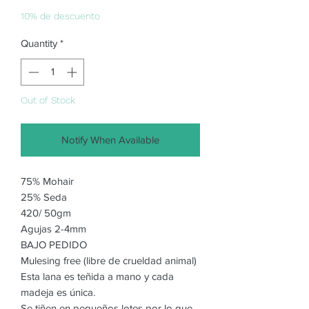
Price
Price
10% de descuento
Quantity
*
Out of Stock
Notify When Available
75% Mohair
25% Seda
420/ 50gm
Agujas 2-4mm
BAJO PEDIDO
Mulesing free (libre de crueldad animal)
Esta lana es teñida a mano y cada
madeja es única.
Se tiñen en pequeños lotes por lo que