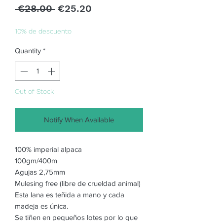
Regular
Sale
 €28.00 
€25.20
Price
Price
10% de descuento
Quantity
*
Out of Stock
Notify When Available
100% imperial alpaca
100gm/400m
Agujas 2,75mm
Mulesing free (libre de crueldad animal)
Esta lana es teñida a mano y cada
madeja es única.
Se tiñen en pequeños lotes por lo que