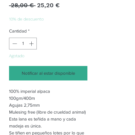
Precio
Precio
 28,00 € 
25,20 €
de
oferta
10% de descuento
Cantidad
*
Agotado
Notificar al estar disponible
100% imperial alpaca
100gm/400m
Agujas 2,75mm
Mulesing free (libre de crueldad animal)
Esta lana es teñida a mano y cada
madeja es única.
Se tiñen en pequeños lotes por lo que