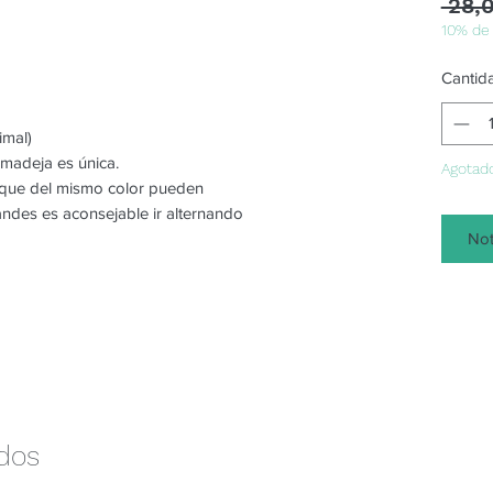
 28,
10% de
Cantid
imal)
 madeja es única.
Agotad
o que del mismo color pueden
randes es aconsejable ir alternando
Not
ados