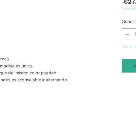
 €27
10% de
Quantit
Out of 
imal)
 madeja es única.
o que del mismo color pueden
randes es aconsejable ir alternando