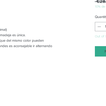
 €28
10% de
Quantit
imal)
 madeja es única.
Out of 
o que del mismo color pueden
randes es aconsejable ir alternando