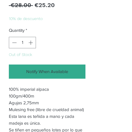
Regular
Sale
 €28.00 
€25.20
Price
Price
10% de descuento
Quantity
*
Out of Stock
Notify When Available
100% imperial alpaca
100gm/400m
Agujas 2,75mm
Mulesing free (libre de crueldad animal)
Esta lana es teñida a mano y cada
madeja es única.
Se tiñen en pequeños lotes por lo que