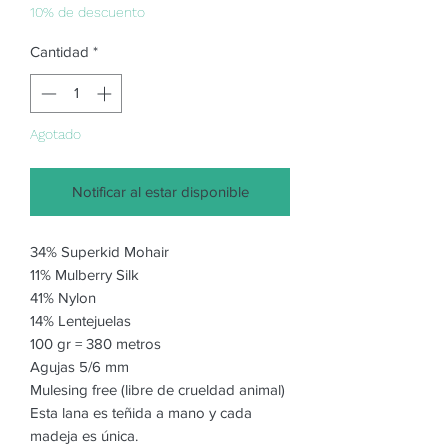
oferta
10% de descuento
Cantidad
*
Agotado
Notificar al estar disponible
34% Superkid Mohair
11% Mulberry Silk
41% Nylon
14% Lentejuelas
100 gr = 380 metros
Agujas 5/6 mm
Mulesing free (libre de crueldad animal)
Esta lana es teñida a mano y cada
madeja es única.