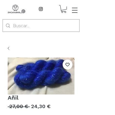
Añil
Precio
Precio
 27,00 € 
24,30 €
de