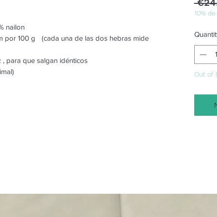
 €24
10% de
 nailon
Quantit
m por 100 g (cada una de las dos hebras mide
z , para que salgan idénticos
imal)
Out of 