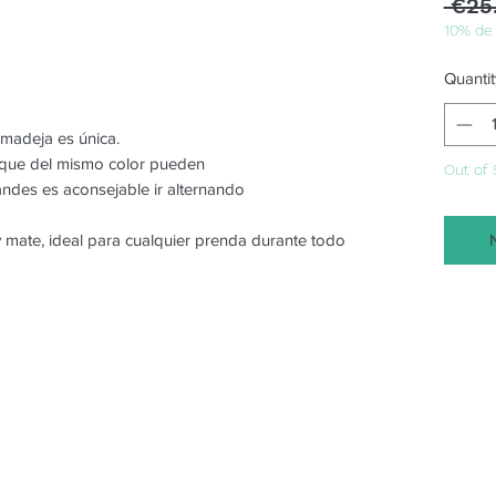
 €25
10% de
Quantit
 madeja es única.
o que del mismo color pueden
Out of 
randes es aconsejable ir alternando
 y mate, ideal para cualquier prenda durante todo