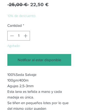
Precio
Precio
 25,00 € 
22,50 €
de
oferta
10% de descuento
Cantidad
*
Agotado
Notificar al estar disponible
100%Seda Salvaje
100gm/400m
Agujas 2,5-3mm
Esta lana es teñida a mano y cada
madeja es única.
Se tiñen en pequeños lotes por lo que
del mismo color pueden