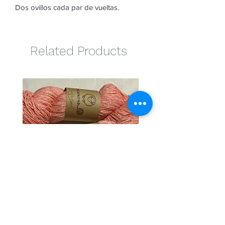
Dos ovillos cada par de vueltas.
Related Products
Naranja
Golosina
Regular Price
Sale Price
Regular Price
€25.00
€22.50
€25.00