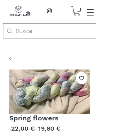
Spring flowers
Precio
Precio
 22,00 € 
19,80 €
de