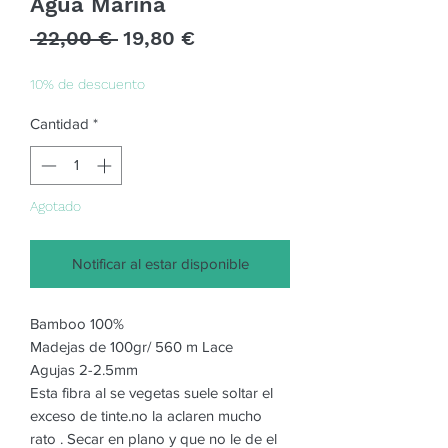
Agua Marina
Precio
Precio
 22,00 € 
19,80 €
de
oferta
10% de descuento
Cantidad
*
Agotado
Notificar al estar disponible
Bamboo 100%
Madejas de 100gr/ 560 m Lace
Agujas 2-2.5mm
Esta fibra al se vegetas suele soltar el
exceso de tinte.no la aclaren mucho
rato . Secar en plano y que no le de el