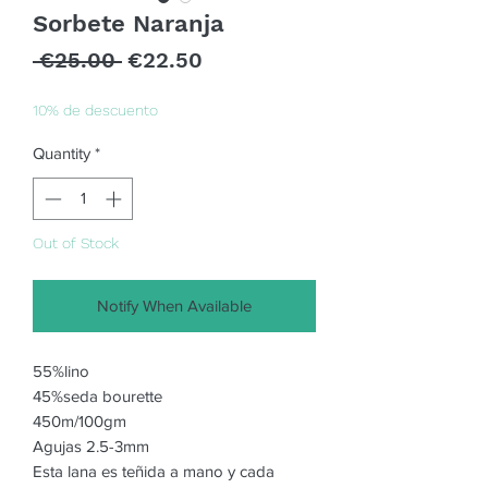
Sorbete Naranja
Regular
Sale
 €25.00 
€22.50
Price
Price
10% de descuento
Quantity
*
Out of Stock
Notify When Available
55%lino
45%seda bourette
450m/100gm
Agujas 2.5-3mm
Esta lana es teñida a mano y cada