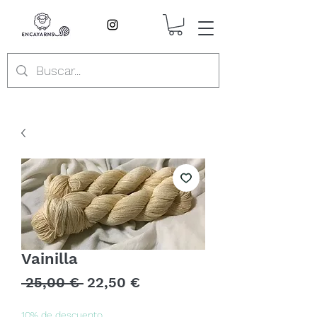
Vainilla
Precio
Precio
 25,00 € 
22,50 €
de
10% de descuento