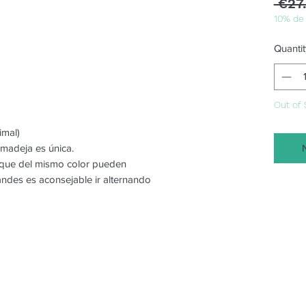
 €27
10% de
Quantit
Out of 
imal)
 madeja es única.
o que del mismo color pueden
randes es aconsejable ir alternando