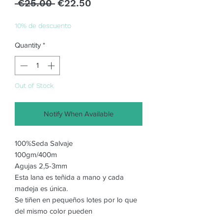
Regular
Sale
 €25.00 
€22.50
Price
Price
10% de descuento
Quantity
*
Out of Stock
Notify When Available
100%Seda Salvaje
100gm/400m
Agujas 2,5-3mm
Esta lana es teñida a mano y cada
madeja es única.
Se tiñen en pequeños lotes por lo que
del mismo color pueden