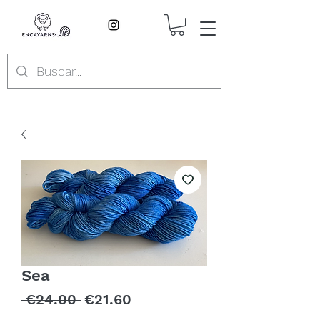
Sea
Regular
Sale
 €24.00 
€21.60
Price
Price