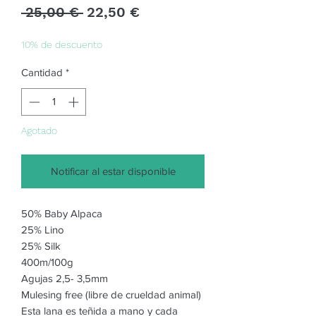
Precio
Precio
 25,00 € 
22,50 €
de
oferta
10% de descuento
Cantidad
*
Agotado
Notificar al estar disponible
50% Baby Alpaca
25% Lino
25% Silk
400m/100g
Agujas 2,5- 3,5mm
Mulesing free (libre de crueldad animal)
Esta lana es teñida a mano y cada