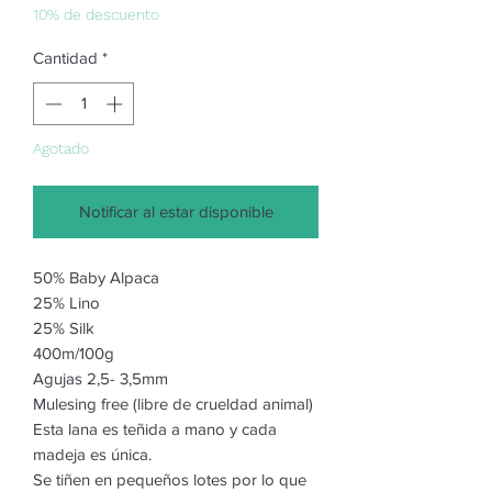
oferta
10% de descuento
Cantidad
*
Agotado
Notificar al estar disponible
50% Baby Alpaca
25% Lino
25% Silk
400m/100g
Agujas 2,5- 3,5mm
Mulesing free (libre de crueldad animal)
Esta lana es teñida a mano y cada
madeja es única.
Se tiñen en pequeños lotes por lo que