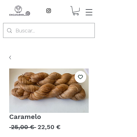
Caramelo
Precio
Precio
 25,00 € 
22,50 €
de