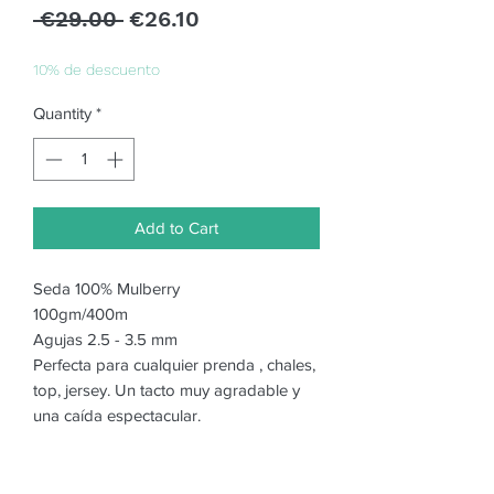
Regular
Sale
 €29.00 
€26.10
Price
Price
10% de descuento
Quantity
*
Add to Cart
Seda 100% Mulberry
100gm/400m
Agujas 2.5 - 3.5 mm
Perfecta para cualquier prenda , chales,
top, jersey. Un tacto muy agradable y
una caída espectacular.