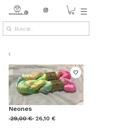
Neones
Precio
Precio
 29,00 € 
26,10 €
de